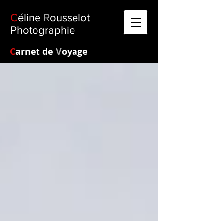
C
éline
R
ousselot
Photographie
C
arnet de
V
oyage