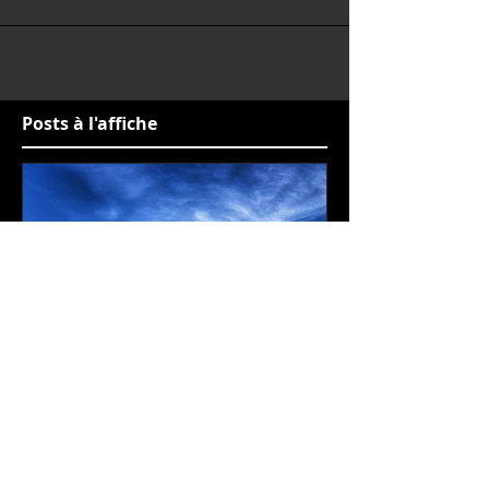
Posts à l'affiche
Le pacte
Le rythme de 