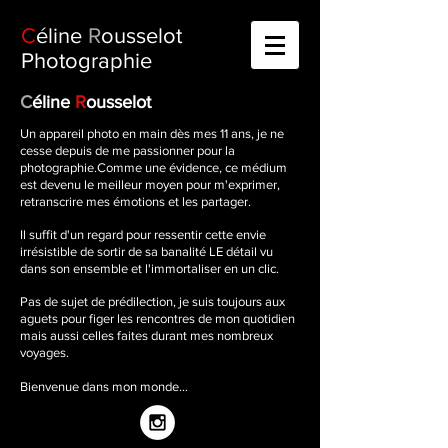
C
éline
R
ousselot
Photographie
C
éline
R
ousselot
Un appareil photo en main dès mes 11 ans, je ne
cesse depuis de me passionner pour la
photographie.Comme une évidence, ce médium
est devenu le meilleur moyen pour m'exprimer,
retranscrire mes émotions et les partager.
Il suffit d'un regard pour ressentir cette envie
irrésistible de sortir de sa banalité LE détail vu
dans son ensemble et l'immortaliser en un clic.
Pas de sujet de prédilection, je suis toujours aux
aguets pour figer les rencontres de mon quotidien
mais aussi celles faites durant mes nombreux
voyages.
Bienvenue dans mon monde...